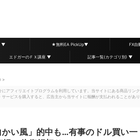
 ▼
★無料EA PickUp▼
FX
エドガーのＦＸ講座 ▼
記事一覧(カテゴリ別) ▼
)
>
介にアフィリエイトプログラムを利用しています。当サイトにある商品リンク
・サービスを購入すると、広告主から当サイトに報酬が支払われることがあり
「向かい風」的中も…有事のドル買い一