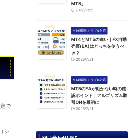
MT5」
2026/7/25
MT4/環境/トラブル対応
MT4とMT5の違い｜FX自動
売買(EA)はどっちを使うべ
き？
2026/7/21
MT4/環境/トラブル対応
MT5のEAが動かない時の確
認ポイント｜アルゴリズム取
引ONを最初に
判定で
2026/7/21
（シ
問い合わせLINE