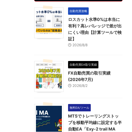
自動売買攻略
ロスカット水準0%は本当に
有利？高レバレッジで差が出
にくい理由【計算ツールで検
証】
2026/8/8
自動売買EA取引実績
FX自動売買の取引実績
(2026年7月)
2026/8/2
無料EA/ツール
MT5でトレーリングストッ
プを移動平均線に設定する半
自動EA「Exy-2 trail MA