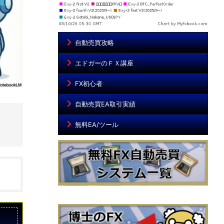
自動売買攻略
エドガーのＦＸ講座
FX初心者
自動売買EA取引実績
無料EA/ツール