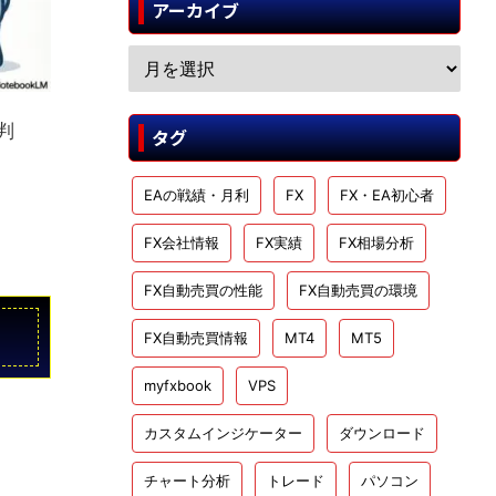
アーカイブ
判
タグ
EAの戦績・月利
FX
FX・EA初心者
FX会社情報
FX実績
FX相場分析
FX自動売買の性能
FX自動売買の環境
FX自動売買情報
MT4
MT5
myfxbook
VPS
カスタムインジケーター
ダウンロード
チャート分析
トレード
パソコン