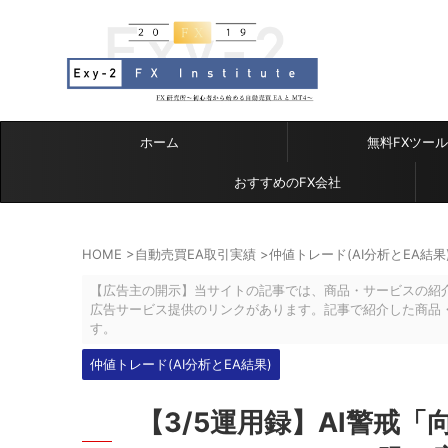
ホーム
無料FXツール
おすすめのFX会社
HOME
>
自動売買EA取引実績
>
仲値トレード(AI分析とEA結果
【広告主の開示】当サイトの記事では、商品・サービスの紹
広告サービス提供のリンクがあります。記事で紹介した商品
す。
仲値トレード(AI分析とEA結果)
【3/5運用録】AI警戒