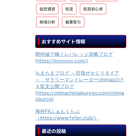
仮想通貨
投資
投資初心者
相場分析
裁量取引
おすすめサイト情報
期待値で稼ぐレバレッジ攻略ブログ
(https://jirooooo.com/)
ちまちまブログ ～目指せセミリタイア
～ サラリーマントレーダーchimaoのＦ
Ｘ収支公開ブログ
(https://chimachimaburogu.com/chima
oburog)
海外FXふぁんくらぶ
（https://www.fxfan.club/）
最近の投稿