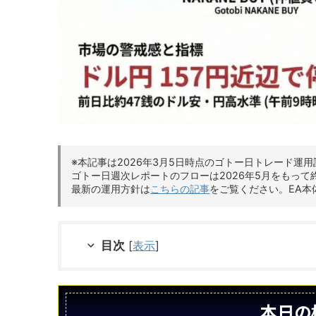
※本記事は2026年3月5日時点のゴトー日トレード運
ゴトー日週次レポートのフローは2026年5月をもって
最新の運用方針は
こちらの記事
をご覧ください。EA本
目次
[
表示
]
本日の