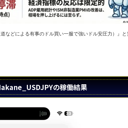
勢報道などによる有事のドル買い一服で強いドル安圧力）』と
i_Nakane_USDJPYの稼働結果