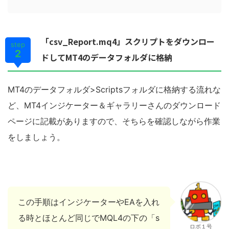
(メタトレーダー４)です。FXや、FXで自動売買をする上でこのMT4を使
えると世界が大きく広がります。こんな方におすすめ FXトレードを本格
的に学んで行きたい方 これからMT4でEAを利用しようとしている方 MT4
をどうやってダウンロードすればいいかわからない方まず...
「csv_Report.mq4」スクリプトをダウンロー
step
2
ドしてMT4のデータフォルダに格納
MT4のデータフォルダ>Scriptsフォルダに格納する流れな
ど、MT4インジケーター＆ギャラリーさんのダウンロード
ページに記載がありますので、そちらを確認しながら作業
をしましょう。
この手順はインジケーターやEAを入れ
る時とほとんど同じでMQL4の下の「s
ロボ１号