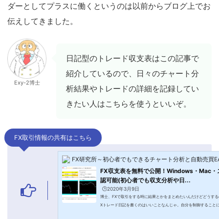
ダーとしてプラスに働くというのは以前からブログ上でお
伝えしてきました。
日記型のトレード収支表はこの記事で
紹介しているので、日々のチャート分
Exy-2博士
析結果やトレードの詳細を記録してい
きたい人はこちらを使うといいぞ。
FX取引情報の共有はこちら
FX研究所～初心者でもできるチャート分析と自動売買E
FX収支表を無料で公開！Windows・Mac
認可能(初心者でも収支分析や日...
🕒️2020年3月9日
博士、FXで取引をする時に結果とかをまとめたいんだけどどうする
Xトレード日記を書くのはいいことなんじゃ。自分を制御すること
うじゃ 🙄 儂が日記で書いていたようなことをExcel(エクセル)の