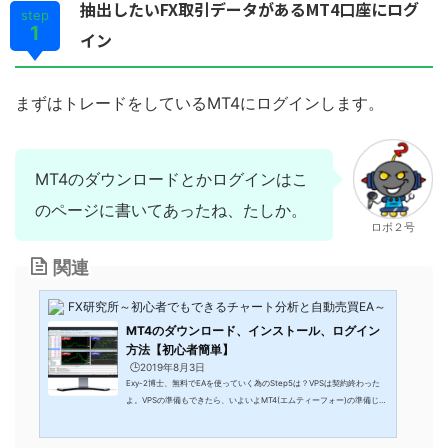
抽出したいFX取引データがあるMT4口座にログ
step
1
イン
まずはトレードをしているMT4にログインします。
MT4のダウンロードとかログインはこ
のページに書いてあったね、たしか。
ロボ２号
関連
FX研究所～初心者でもできるチャート分析と自動売買EA～
MT4のダウンロード、インストール、ログイン
方法【初心者簡単】
🕒️2019年8月3日
Exy-2博士、無料でEAを使っていく為のStep5は？VPSは契約終わった
よ。VPSの準備もできたら、いよいよMT4(エムティーフォー)の準備じ
ゃ。Metatrader4ともいうな。パソコンに慣れていれば5分で終わる作業
じゃ！EA(FX自動売買システム)を動作させる上で、必要になるのがMT4