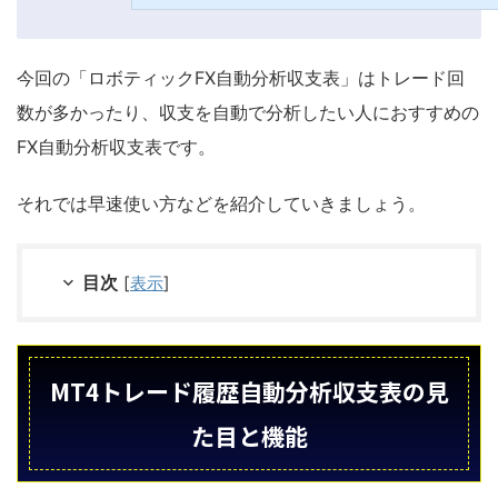
や自分のFXトレードの傾向を掴んだり結果を客観的に見れるよう
のぅ。それであればWindowsのパソコンだけではなく、Mac(マック)
ォン)、Android(アンドロイド)でも利用できるようなFX日記・
いデス！こんな方におすすめ F...
今回の「ロボティックFX自動分析収支表」はトレード回
数が多かったり、収支を自動で分析したい人におすすめの
FX自動分析収支表です。
それでは早速使い方などを紹介していきましょう。
目次
[
表示
]
MT4トレード履歴自動分析収支表の見
た目と機能