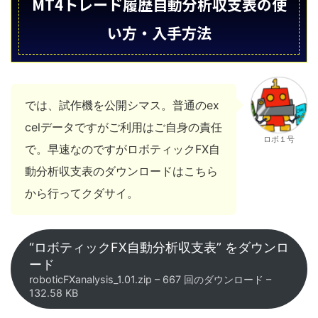
MT4トレード履歴自動分析収支表の使
い方・入手方法
では、試作機を公開シマス。普通のex
celデータですがご利用はご自身の責任
ロボ１号
で。早速なのですがロボティックFX自
動分析収支表のダウンロードはこちら
から行ってクダサイ。
“ロボティックFX自動分析収支表” をダウンロ
ード
roboticFXanalysis_1.01.zip – 667 回のダウンロード –
132.58 KB