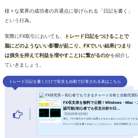
様々な業界の成功者の共通点に挙げられる「日記を書く」
という行為。
実際にFX取引においても、
トレード日記をつけることで
脳にどのようないい影響が起こり、FXでいい結果(つまり
は損失を抑えて利益を増やすこと)に繋がるのか
を紹介し
ていきましょう。
トレード日記を書くだけで収支も自動で計算される表はこちら
FX研究所～初心者でもできるチャート分析と自動売買E
FX収支表を無料で公開！Windows・Mac
認可能(初心者でも収支分析や日...
🕒️2020年3月9日
博士、FXで取引をする時に結果とかをまとめたいんだけどどうする
Xトレード日記を書くのはいいことなんじゃ。自分を制御すること
うじゃ 🙄 儂が日記で書いていたようなことをExcel(エクセル)の
や自分のFXトレードの傾向を掴んだり結果を客観的に見れるよう