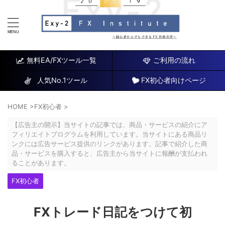
FX研究所～初心者でもできるチャート分析と自動売買EA
～
無料EA/FXツール一覧
ご利用の流れ
人気No.1ツール
FX初心者向けページ
HOME
>
FX初心者
>
【広告主の開示】当サイトの記事では、商品・サービスの紹介にア
フィリエイトプログラムを利用しています。当サイトにある商品リ
ンクには広告サービス提供のリンクがあります。記事で紹介した商
品・サービスを購入すると、広告主から当サイトに報酬が支払われ
ることがあります。
FX初心者
FXトレード日記をつけて初