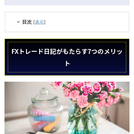
のぅ。それであればWindowsのパソコンだけではなく、Mac(マック)
ォン)、Android(アンドロイド)でも利用できるようなFX日記・
いデス！こんな方におすすめ F...
目次
[
表示
]
FXトレード日記がもたらす7つのメリッ
ト