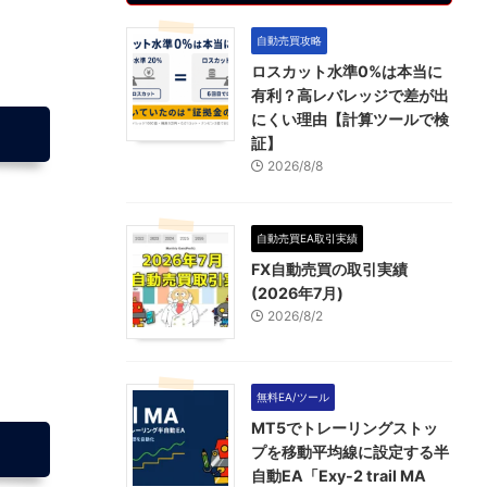
自動売買攻略
ロスカット水準0%は本当に
有利？高レバレッジで差が出
にくい理由【計算ツールで検
証】
2026/8/8
自動売買EA取引実績
FX自動売買の取引実績
(2026年7月)
2026/8/2
無料EA/ツール
MT5でトレーリングストッ
プを移動平均線に設定する半
自動EA「Exy-2 trail MA