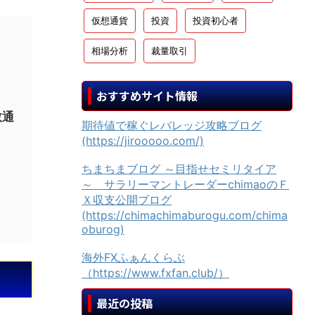
仮想通貨
投資
投資初心者
相場分析
裁量取引
おすすめサイト情報
数通
期待値で稼ぐレバレッジ攻略ブログ
(https://jirooooo.com/)
ちまちまブログ ～目指せセミリタイア
～ サラリーマントレーダーchimaoのＦ
Ｘ収支公開ブログ
(https://chimachimaburogu.com/chima
oburog)
海外FXふぁんくらぶ
（https://www.fxfan.club/）
最近の投稿