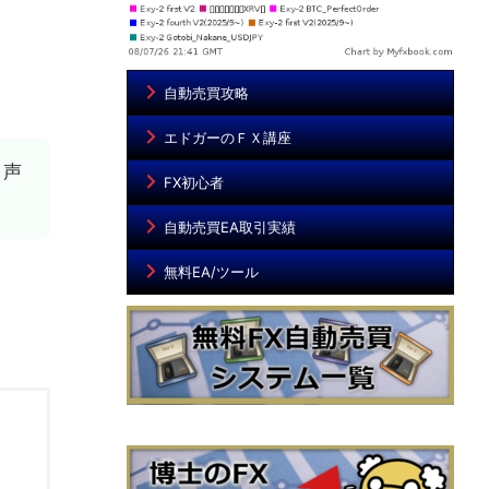
自動売買攻略
エドガーのＦＸ講座
う声
FX初心者
自動売買EA取引実績
無料EA/ツール