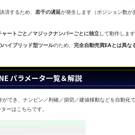
決済するため、
若干の遅延
が発生します（ポジション数が
チャートごと／マジックナンバーごとに独立
して動作します
管理のハイブリッド型ツール
のため、
完全自動売買EAとは異な
l ONE パラメータ一覧＆解説
作ができ、ナンピン／利確／損切／建値移動などを自動化
ーターはこちらです。