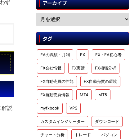
わず
アーカイブ
タグ
EAの戦績・月利
FX
FX・EA初心者
FX会社情報
FX実績
FX相場分析
FX自動売買の性能
FX自動売買の環境
FX自動売買情報
MT4
MT5
に解説
myfxbook
VPS
カスタムインジケーター
ダウンロード
チャート分析
トレード
パソコン