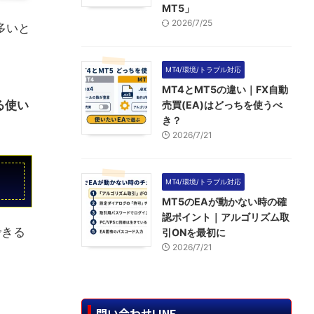
MT5」
2026/7/25
多いと
MT4/環境/トラブル対応
MT4とMT5の違い｜FX自動
る使い
売買(EA)はどっちを使うべ
き？
2026/7/21
MT4/環境/トラブル対応
MT5のEAが動かない時の確
認ポイント｜アルゴリズム取
できる
引ONを最初に
2026/7/21
問い合わせLINE