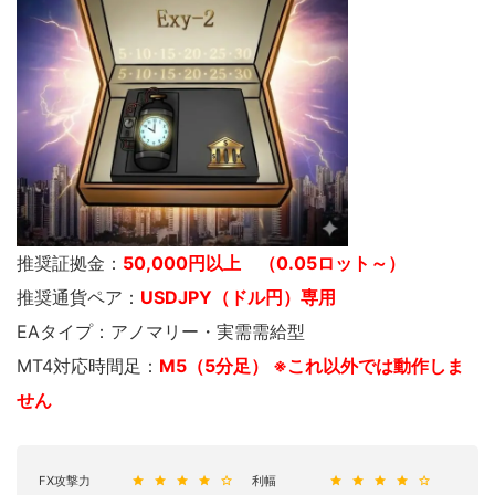
推奨証拠金：
50,000円以上 （0.05ロット～）
推奨通貨ペア：
USDJPY（ドル円）専用
EAタイプ：アノマリー・実需需給型
MT4対応時間足：
M5（5分足） ※これ以外では動作しま
せん
FX攻撃力
利幅