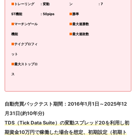
■
トレーリング
：変動
ン
：7
ST機能
：50pips
■
勝率
■
マーチンゲール
■
最大連勝数
機能
■
最大連敗数
■
テイクプロフィ
ット
■
最大ストップロ
ス
自動売買バックテスト期間：2016年1月1日～2025年12
月31日(約10年分)
TDS（Tick Data Suite）の変動スプレッド20を利用し
初
期資金10万円で稼働した場合を想定、初期設定（初期ト