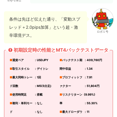
Exy-2博士
条件は先ほど伝えた通り、「変動スプ
レッド＋2.0pips加算」という超・激
ロボ１号
辛環境デス。
初期設定時の性能とMT4バックテストデータ
■
通貨ペア
：USDJPY
■
バックテスト期
：409,760
円
■
取引スタイル
：デイトレ
間中収益
：1.34
■
最大同時トレー
：1回
■
プロフィットフ
：7.91
ド回数
：M5(5分足)
ァクター
：51,804円
■
使用時間足
：搭載
■
リスクリターン
(9.99%)
■
複利・単利モー
：なし
率
：55.30%
ド
：なし
■
最大ドローダウ
：11