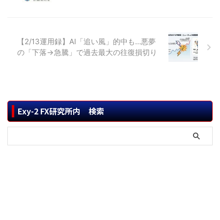
【2/13運用録】AI「追い風」的中も…悪夢
の「下落→急騰」で過去最大の往復損切り
Exy-2 FX研究所内 検索