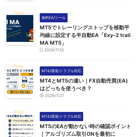
無料EA/ツール
MT5でトレーリングストップを移動平
均線に設定する半自動EA「Exy-2 trail
MA MT5」
2026/7/25
MT4/環境/トラブル対応
MT4とMT5の違い｜FX自動売買(EA)
はどっちを使うべき？
2026/7/21
MT4/環境/トラブル対応
MT5のEAが動かない時の確認ポイント
｜アルゴリズム取引ONを最初に