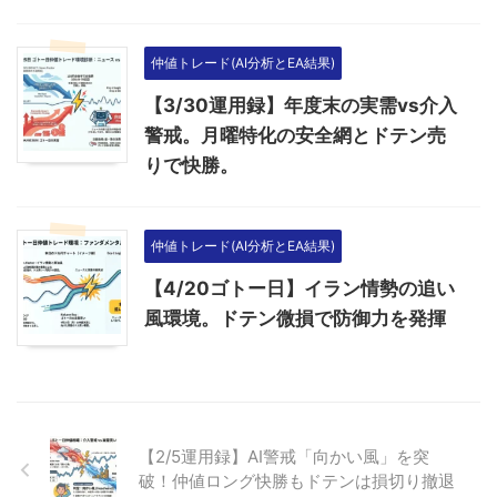
仲値トレード(AI分析とEA結果)
【3/30運用録】年度末の実需vs介入
警戒。月曜特化の安全網とドテン売
りで快勝。
仲値トレード(AI分析とEA結果)
【4/20ゴトー日】イラン情勢の追い
風環境。ドテン微損で防御力を発揮
【2/5運用録】AI警戒「向かい風」を突
破！仲値ロング快勝もドテンは損切り撤退