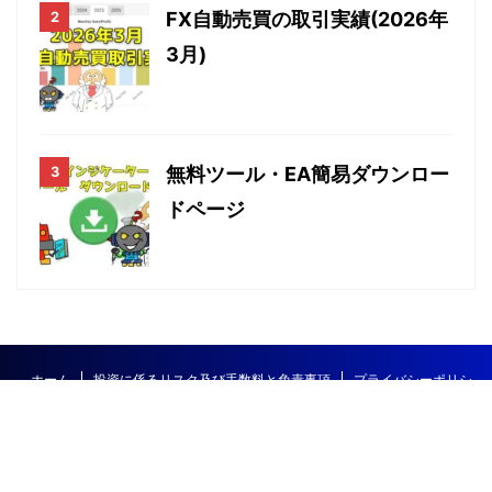
FX自動売買の取引実績(2026年
3月)
無料ツール・EA簡易ダウンロー
ドページ
ホーム
投資に係るリスク及び手数料と免責事項
プライバシーポリシ
ー
サイトマップ
お問合せ
エドガーのＦＸ講座
自動売買攻略
FX研究所～初心者でもできるチャート分
目次
特典受取LINE
無料EA一覧
ホーム
twitter
析と自動売買EA～