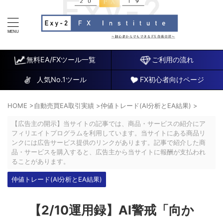
FX研究所～初心者でもできるチャート分析と自動売買EA
～
無料EA/FXツール一覧
ご利用の流れ
人気No.1ツール
FX初心者向けページ
HOME
>
自動売買EA取引実績
>
仲値トレード(AI分析とEA結果)
>
【広告主の開示】当サイトの記事では、商品・サービスの紹介にア
フィリエイトプログラムを利用しています。当サイトにある商品リ
ンクには広告サービス提供のリンクがあります。記事で紹介した商
品・サービスを購入すると、広告主から当サイトに報酬が支払われ
ることがあります。
仲値トレード(AI分析とEA結果)
【2/10運用録】AI警戒「向か