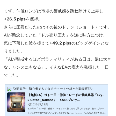
まず、仲値ロングは市場の警戒感を跳ね除けて上昇し
+26.5 pips
を獲得。
さらに圧巻だったのはその後のドテン（ショート）です。
AIが懸念していた「ドル売り圧力」を逆に味方につけ、一
気に下落した波を捉えて
+49.2 pips
のビッグゲインとな
りました。
「AIが警戒するほどボラティリティがある日は、逆に大き
なチャンスにもなる」。そんなEAの底力を発揮した一日
でした。
FX研究所～初心者でもできるチャート分析と自動売買EA～
【無料EA】ゴトー日・仲値トレードの最終兵器「Exy-
2 Gotobi_Nakane」｜XMスプレッ...
🕒️2026年1月9日
ドル円の「ゴトー日・仲値トレード」って勝てるって聞くのですが、朝のスプレッ
ドが広すぎて勝てないことが多いんですよねぇ…。ふふふ、そんな悩みを吹き飛ば