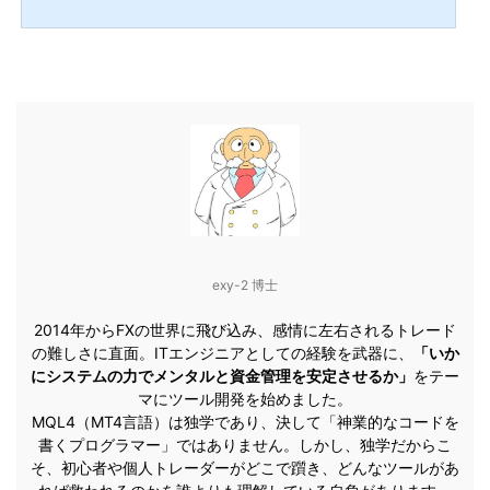
す「最終兵器」がついに完成したぞ。おぉー、どんなEAなの？XMのような広いスプ
レッド環境でも利益が出せるよう、極限までロジックを磨き上げた仲値専用EAじ
ゃ！こんな方におすすめ ゴトー日（5・10日）のアノマリーを利用した勝率の高いE
Aを探している方 XM Tradingなどの「スプレッドが広め」の海外口座でも使えるEA
が欲しい方 面倒な「夏時間・冬時間（GMT）」の設定を自...
exy-2 博士
2014年からFXの世界に飛び込み、感情に左右されるトレード
の難しさに直面。ITエンジニアとしての経験を武器に、
「いか
にシステムの力でメンタルと資金管理を安定させるか」
をテー
マにツール開発を始めました。
MQL4（MT4言語）は独学であり、決して「神業的なコードを
書くプログラマー」ではありません。しかし、独学だからこ
そ、初心者や個人トレーダーがどこで躓き、どんなツールがあ