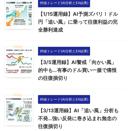
仲値トレード(AI分析とEA結果)
【1/15運用録】AI予測ズバリ！ドル
円「追い風」に乗って往復利益の完
全勝利達成
仲値トレード(AI分析とEA結果)
【3/5運用録】AI警戒「向かい風」
的中も…有事のドル買い一服で痛恨
の往復損切り
仲値トレード(AI分析とEA結果)
【3/13運用録】AI「追い風」分析も
不発…強い反発に巻き込まれ無念の
往復損切り