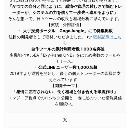
れば救われるのかを誰よりも理解している自負があります。
「かつての自分と同じように、感情や管理の難しさで悩むトレ
ーダーが、システムの力を借りて一歩先へ進めるように」
そんな想いで、日々ツールの改良と相場分析に励んでいます。
【実績・外部評価】
・
大手投資ポータル「GogoJungle」にて特集掲載
注目の開発者として取材いただきました。 👉
取材記事はこち
ら
・
自作ツールの累計利用者数 1,000名突破
多機能パネルEA「Exy-Panel ONE」をはじめ複数のツールを
リリース。
・
公式LINE ユーザー数 1,000名超
2019年より運営を開始し、多くの個人トレーダーの皆様に支
えられています。
【開発テーマ】
「感情に左右されない、長く相場と付き合える環境作り」
エンジニア視点でのロジック公開と、地に足のついた情報発信
を継続中。