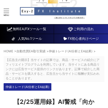
FX研究所～初心者でもできるチャート分析と自動売買EA
～
無料EA/FXツール一覧
ご利用の流れ
人気No.1ツール
FX初心者向けページ
HOME
>
自動売買EA取引実績
>
仲値トレード(AI分析とEA結果)
>
【広告主の開示】当サイトの記事では、商品・サービスの紹介にア
フィリエイトプログラムを利用しています。当サイトにある商品リ
ンクには広告サービス提供のリンクがあります。記事で紹介した商
品・サービスを購入すると、広告主から当サイトに報酬が支払われ
ることがあります。
仲値トレード(AI分析とEA結果)
【2/25運用録】AI警戒「向か