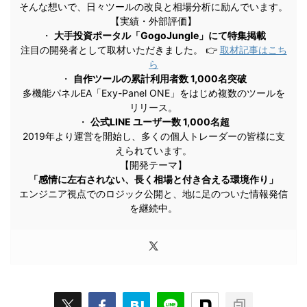
そんな想いで、日々ツールの改良と相場分析に励んでいます。
【実績・外部評価】
・
大手投資ポータル「GogoJungle」にて特集掲載
注目の開発者として取材いただきました。 👉
取材記事はこち
ら
・
自作ツールの累計利用者数 1,000名突破
多機能パネルEA「Exy-Panel ONE」をはじめ複数のツールを
リリース。
・
公式LINE ユーザー数 1,000名超
2019年より運営を開始し、多くの個人トレーダーの皆様に支
えられています。
【開発テーマ】
「感情に左右されない、長く相場と付き合える環境作り」
エンジニア視点でのロジック公開と、地に足のついた情報発信
を継続中。