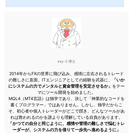
す「最終兵器」がついに完成したぞ。おぉー、どんなEAなの？XMのような広いスプ
レッド環境でも利益が出せるよう、極限までロジックを磨き上げた仲値専用EAじ
ゃ！こんな方におすすめ ゴトー日（5・10日）のアノマリーを利用した勝率の高いE
Aを探している方 XM Tradingなどの「スプレッドが広め」の海外口座でも使えるEA
が欲しい方 面倒な「夏時間・冬時間（GMT）」の設定を自...
exy-2 博士
2014年からFXの世界に飛び込み、感情に左右されるトレード
の難しさに直面。ITエンジニアとしての経験を武器に、
「いか
にシステムの力でメンタルと資金管理を安定させるか」
をテー
マにツール開発を始めました。
MQL4（MT4言語）は独学であり、決して「神業的なコードを
書くプログラマー」ではありません。しかし、独学だからこ
そ、初心者や個人トレーダーがどこで躓き、どんなツールがあ
れば救われるのかを誰よりも理解している自負があります。
「かつての自分と同じように、感情や管理の難しさで悩むトレ
ーダーが、システムの力を借りて一歩先へ進めるように」