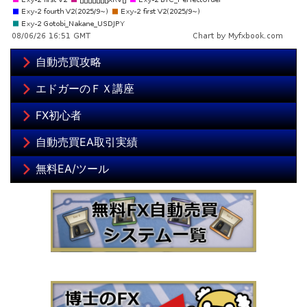
自動売買攻略
エドガーのＦＸ講座
FX初心者
自動売買EA取引実績
無料EA/ツール