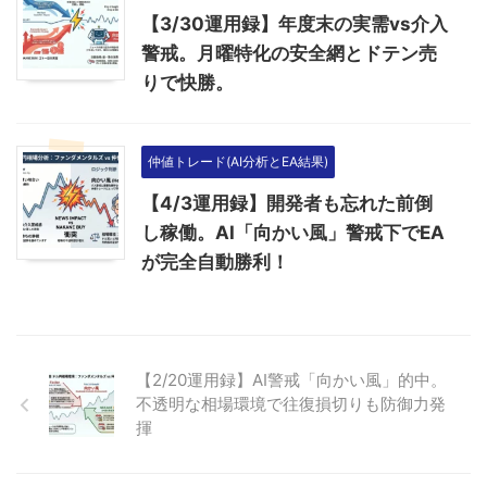
【3/30運用録】年度末の実需vs介入
警戒。月曜特化の安全網とドテン売
りで快勝。
仲値トレード(AI分析とEA結果)
【4/3運用録】開発者も忘れた前倒
し稼働。AI「向かい風」警戒下でEA
が完全自動勝利！
【2/20運用録】AI警戒「向かい風」的中。
不透明な相場環境で往復損切りも防御力発
揮