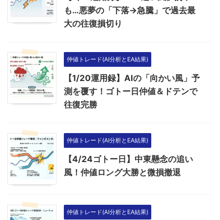
も…悪夢の「下落→急騰」で過去最
大の往復損切り
仲値トレード(AI分析とEA結果)
【1/20運用録】AIの「向かい風」予
測を覆す！ゴトー日仲値＆ドテンで
往復完勝
仲値トレード(AI分析とEA結果)
【4/24ゴトー日】中東懸念の追い
風！仲値ロング大勝と微損撤退
仲値トレード(AI分析とEA結果)