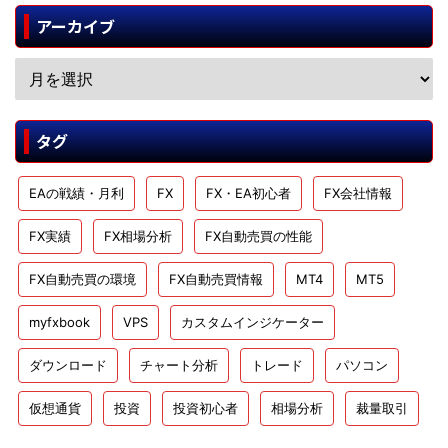
アーカイブ
タグ
EAの戦績・月利
FX
FX・EA初心者
FX会社情報
FX実績
FX相場分析
FX自動売買の性能
FX自動売買の環境
FX自動売買情報
MT4
MT5
myfxbook
VPS
カスタムインジケーター
ダウンロード
チャート分析
トレード
パソコン
仮想通貨
投資
投資初心者
相場分析
裁量取引