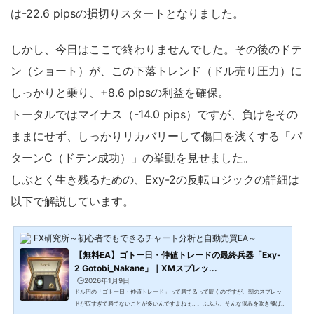
は-22.6 pipsの損切りスタートとなりました。
しかし、今日はここで終わりませんでした。その後のドテ
ン（ショート）が、この下落トレンド（ドル売り圧力）に
しっかりと乗り、+8.6 pipsの利益を確保。
トータルではマイナス（-14.0 pips）ですが、負けをその
ままにせず、しっかりリカバリーして傷口を浅くする「パ
ターンC（ドテン成功）」の挙動を見せました。
しぶとく生き残るための、Exy-2の反転ロジックの詳細は
以下で解説しています。
FX研究所～初心者でもできるチャート分析と自動売買EA～
【無料EA】ゴトー日・仲値トレードの最終兵器「Exy-
2 Gotobi_Nakane」｜XMスプレッ...
🕒️2026年1月9日
ドル円の「ゴトー日・仲値トレード」って勝てるって聞くのですが、朝のスプレッ
ドが広すぎて勝てないことが多いんですよねぇ…。ふふふ、そんな悩みを吹き飛ば