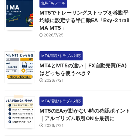
無料EA/ツール
MT5でトレーリングストップを移動平
均線に設定する半自動EA「Exy-2 trail
MA MT5」
2026/7/25
MT4/環境/トラブル対応
MT4とMT5の違い｜FX自動売買(EA)
はどっちを使うべき？
2026/7/21
MT4/環境/トラブル対応
MT5のEAが動かない時の確認ポイント
｜アルゴリズム取引ONを最初に
2026/7/21