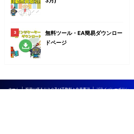
3月)
無料ツール・EA簡易ダウンロー
ドページ
ホーム
投資に係るリスク及び手数料と免責事項
プライバシーポリシ
ー
サイトマップ
お問合せ
エドガーのＦＸ講座
自動売買攻略
FX研究所～初心者でもできるチャート分
目次
特典受取LINE
無料EA一覧
ホーム
twitter
析と自動売買EA～
© 2026 FX研究所～初心者でもできるチャート分析と自動売買EA～