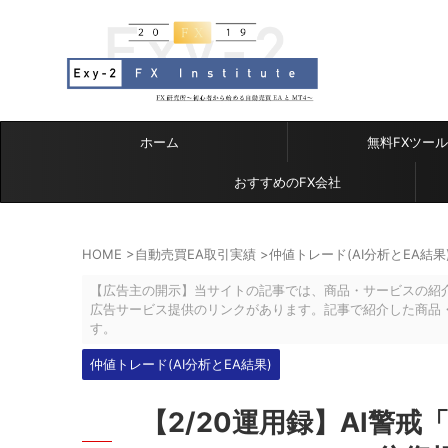
ホーム
無料FXツール
おすすめのFX会社
HOME
>
自動売買EA取引実績
>
仲値トレード(AI分析とEA結果
【広告主の開示】当サイトの記事では、商品・サービスの紹
広告サービス提供のリンクがあります。記事で紹介した商品
す。
仲値トレード(AI分析とEA結果)
【2/20運用録】AI警