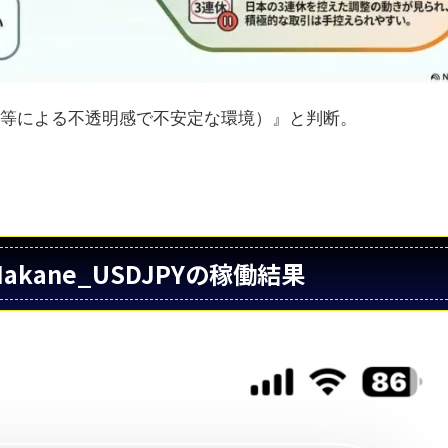
スク等による不透明感で不安定な環境）』と判断。
i_Nakane_USDJPYの稼働結果