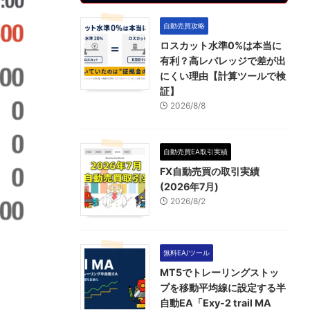
自動売買攻略
ロスカット水準0%は本当に
有利？高レバレッジで差が出
にくい理由【計算ツールで検
証】
2026/8/8
自動売買EA取引実績
FX自動売買の取引実績
(2026年7月)
2026/8/2
無料EA/ツール
MT5でトレーリングストッ
プを移動平均線に設定する半
自動EA「Exy-2 trail MA