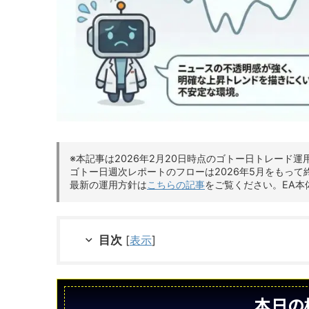
※本記事は2026年2月20日時点のゴトー日トレード運
ゴトー日週次レポートのフローは2026年5月をもって
最新の運用方針は
こちらの記事
をご覧ください。EA本
目次
[
表示
]
本日の