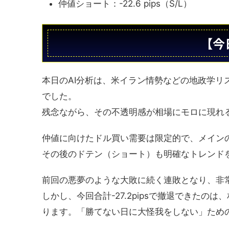
仲値ショート：-22.6 pips（S/L）
【今
本日のAI分析は、米イラン情勢などの地政学
でした。
残念ながら、その不透明感が相場にモロに現れ
仲値に向けたドル買い需要は限定的で、メインのロン
その後のドテン（ショート）も明確なトレンドを掴め
前回の悪夢のような大敗に続く連敗となり、非
しかし、今回合計-27.2pipsで撤退できた
ります。「勝てない日に大怪我をしない」ため