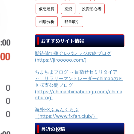
仮想通貨
投資
投資初心者
相場分析
裁量取引
おすすめサイト情報
期待値で稼ぐレバレッジ攻略ブログ
(https://jirooooo.com/)
ちまちまブログ ～目指せセミリタイア
～ サラリーマントレーダーchimaoのＦ
Ｘ収支公開ブログ
(https://chimachimaburogu.com/chima
oburog)
海外FXふぁんくらぶ
（https://www.fxfan.club/）
最近の投稿