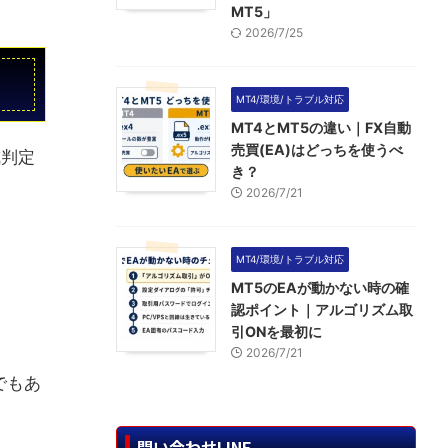
MT5」
2026/7/25
MT4/環境/トラブル対応
MT4とMT5の違い｜FX自動
売買(EA)はどっちを使うべ
戒判定
き？
2026/7/21
MT4/環境/トラブル対応
MT5のEAが動かない時の確
認ポイント｜アルゴリズム取
引ONを最初に
2026/7/21
でもあ
問い合わせLINE