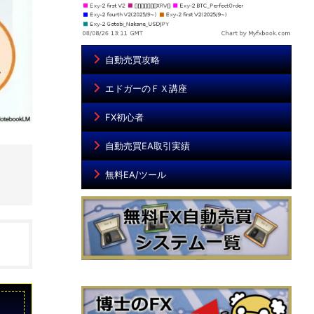
自動売買攻略
エドガーのＦＸ講座
FX初心者
自動売買EA取引実績
無料EA/ツール