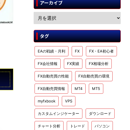
アーカイブ
タグ
EAの戦績・月利
FX
FX・EA初心者
FX会社情報
FX実績
FX相場分析
FX自動売買の性能
FX自動売買の環境
FX自動売買情報
MT4
MT5
myfxbook
VPS
カスタムインジケーター
ダウンロード
チャート分析
トレード
パソコン