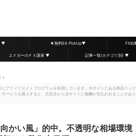
 ▼
★無料EA PickUp▼
FX
エドガーのＦＸ講座 ▼
記事一覧(カテゴリ別) ▼
)
>
介にアフィリエイトプログラムを利用しています。当サイトにある商品リンク
・サービスを購入すると、広告主から当サイトに報酬が支払われることがあり
戒「向かい風」的中。不透明な相場環境