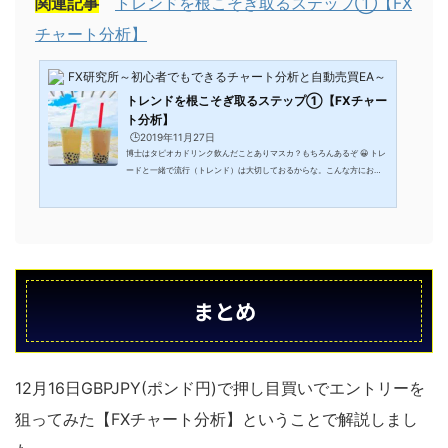
関連記事
トレンドを根こそぎ取るステップ①【FX
チャート分析】
FX研究所～初心者でもできるチャート分析と自動売買EA～
トレンドを根こそぎ取るステップ①【FXチャー
ト分析】
🕒️2019年11月27日
博士はタピオカドリンク飲んだことありマスカ？もちろんあるぞ 😀 トレ
ードと一緒で流行（トレンド）は大切しておるからな。こんな方におす
すめ FX取引でオリジナルの手法を考えている方 トレードでトレンドを根
こそぎ取ってみる為にどういったところに着目すべきか知りたい方 FX取
引のトレンドの起点について、ルール決めに悩んでいる方トレンドを根
こそぎ取るという表現のタイトルですが、FXでトレンドを実践で利用し
ていくうえでの一例としてご自身のFX手法に取り入れられる部分は参考
にしてください。トレンド(流行)はなぜ起こ...
まとめ
12月16日GBPJPY(ポンド円)で押し目買いでエントリーを
狙ってみた【FXチャート分析】ということで解説しまし