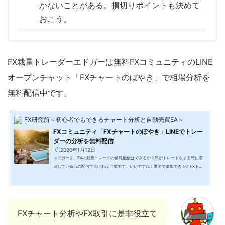
かないことがある。損切りポイントも決めて
おこう。
FX裁量トレーダーエドガーは無料FXコミュニティのLINE
オープンチャット「FXチャートのぼやき」で相場分析を
無料配信中です。
FX研究所～初心者でもできるチャート分析と自動売買EA～
FXコミュニティ「FXチャートのぼやき」LINEでトレー
ダーの分析を無料配信
🕒️2020年1月12日
エドガーよ、FXの裁量トレードの情報配信はできるか？私がトレードをする時に着
目している点の配信で良ければ可能です。いいですね！匿名で参加できるとFXトレ
ーダーの皆さんも参加しやすそうです。それでは、LINEオープンチャットを使っ
て、誰でも匿名で参加できるようにしますか。こんな方におすすめ FXチャート分析
など、リアルタイムに近い形で参考にしたい初心者の方 FX取引や自動売買、トレー
ダーが知っておきたい情報などをトレーダーの方同士で匿名で情報交換したい方 裁
量トレーダーがどんなところに注目してトレードして...
FXチャート分析やFX取引に是非役立て