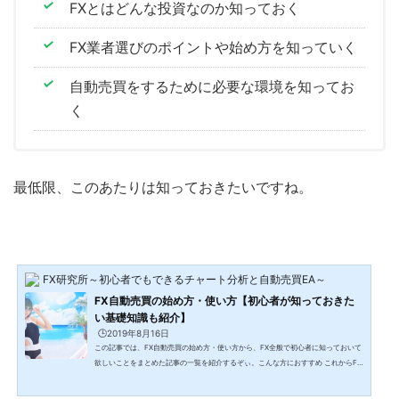
FXとはどんな投資なのか知っておく
FX業者選びのポイントや始め方を知っていく
自動売買をするために必要な環境を知ってお
く
最低限、このあたりは知っておきたいですね。
FX研究所～初心者でもできるチャート分析と自動売買EA～
FX自動売買の始め方・使い方【初心者が知っておきた
い基礎知識も紹介】
🕒️2019年8月16日
この記事では、FX自動売買の始め方・使い方から、FX全般で初心者に知っておいて
欲しいことをまとめた記事の一覧を紹介するぞぃ。こんな方におすすめ これからFX
自動売買を始める初心者の方 EAを入手した後、何をすればいいか始め方がわからな
い方 FX会社選びやMT4への設定の流れを確認したい方 FXを全くやったことがない