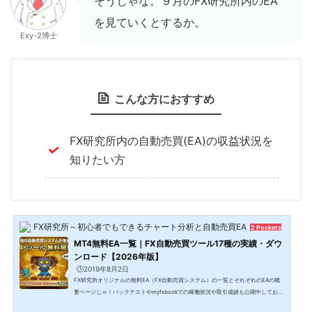
そうじゃな。９月のFX研究所内のEA
を見ていくとするか。
Exy-2博士
こんな方におすすめ
FX研究所内の自動売買(EA)の収益状況を
知りたい方
FX研究所～初心者でもできるチャート分析と自動売買EA～
2 Pockets
MT4無料EA一覧｜FX自動売買ツール17種の実績・ダウ
ンロード【2026年版】
🕒️2019年8月2日
FX研究所オリジナルの無料EA（FX自動売買システム）の一覧とそれぞれのEAの概
要ページじゃ！バックテストやmyfxbookでの稼働状況や取引成績も公開中しておる
ぞ。ご自身の気に入ったEAを是非FXの運用で使ってみてください♪カスタムインジ