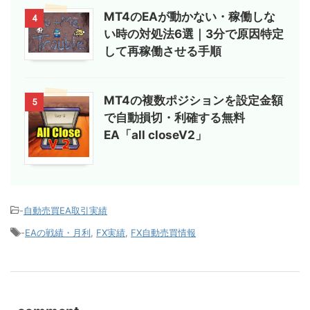
MT4のEAが動かない・稼働しな
4
い時の対処法6選｜3分で原因特定
して再稼働させる手順
MT4の複数ポジションを設定金額
5
で自動損切・利確する無料
EA「all closeV2」
-
自動売買EA取引実績
-
EAの戦績・月利
,
FX実績
,
FX自動売買情報