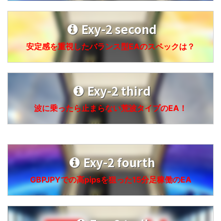
Exy-2 second
安定感を重視したバランス型EAのスペックは？
Exy-2 third
波に乗ったら止まらない荒波タイプのEA！
Exy-2 fourth
GBPJPYでの高pipsを狙った15分足稼働のEA