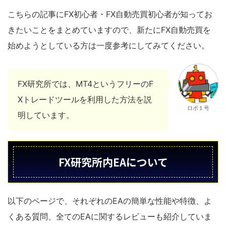
初心者の方はFXを知ろう！まず最初に、これからFXを初めていこうと考えている方
こちらの記事にFX初心者・FX自動売買初心者が知ってお
は、FXとはどのような投資なのか。そして、FXにはどんな可能性があって何ができ
るのかの概要を知っておきましょう。裁量取引や...
きたいことをまとめていますので、新たにFX自動売買を
始めようとしている方は一度参考にしてみてください。
FX研究所では、MT4というフリーのF
Xトレードツールを利用した方法を説
ロボ１号
明しています。
FX研究所内EAについて
以下のページで、それぞれのEAの簡単な性能や特徴、よ
くある質問、全てのEAに関するレビューも紹介していま