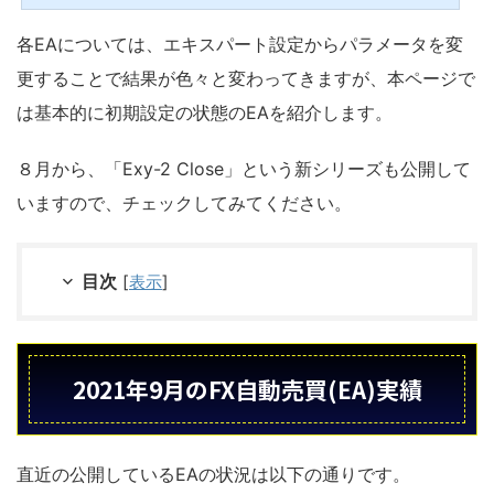
ケーターや収支表などのFX便利ツールはFXおすすめ無料ツールで紹介しています。
無料EA一覧ここで紹介しているFX自動売買用のEAは全部無料だよ。現在、本Exy-2
各EAについては、エキスパート設定からパラメータを変
ブログで公開しているEAの一覧です。それぞれ気になるEAの詳細については、お好
みのEAの画像をクリック詳細ページをご確認ください。各無料E...
更することで結果が色々と変わってきますが、本ページで
は基本的に初期設定の状態のEAを紹介します。
８月から、「Exy-2 Close」という新シリーズも公開して
いますので、チェックしてみてください。
目次
[
表示
]
2021年9月のFX自動売買(EA)実績
直近の公開しているEAの状況は以下の通りです。