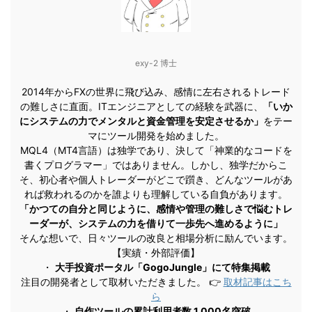
exy-2 博士
2014年からFXの世界に飛び込み、感情に左右されるトレード
の難しさに直面。ITエンジニアとしての経験を武器に、
「いか
にシステムの力でメンタルと資金管理を安定させるか」
をテー
マにツール開発を始めました。
MQL4（MT4言語）は独学であり、決して「神業的なコードを
書くプログラマー」ではありません。しかし、独学だからこ
そ、初心者や個人トレーダーがどこで躓き、どんなツールがあ
れば救われるのかを誰よりも理解している自負があります。
「かつての自分と同じように、感情や管理の難しさで悩むトレ
ーダーが、システムの力を借りて一歩先へ進めるように」
そんな想いで、日々ツールの改良と相場分析に励んでいます。
【実績・外部評価】
・
大手投資ポータル「GogoJungle」にて特集掲載
注目の開発者として取材いただきました。 👉
取材記事はこち
ら
・
自作ツールの累計利用者数 1,000名突破