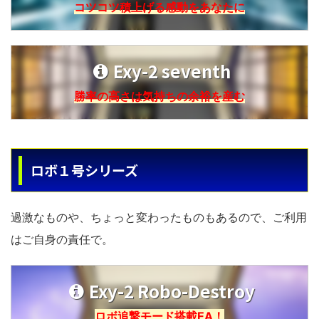
コツコツ積上げる感動をあなたに
Exy-2 seventh
勝率の高さは気持ちの余裕を産む
ロボ１号シリーズ
過激なものや、ちょっと変わったものもあるので、ご利用
はご自身の責任で。
Exy-2 Robo-Destroy
ロボ追撃モード搭載EA！