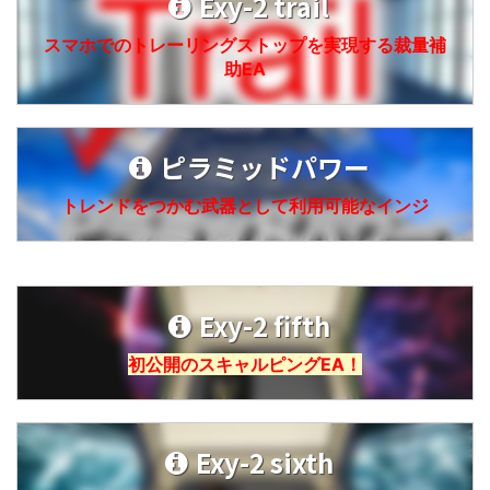
Exy-2 trail
スマホでのトレーリングストップを実現する裁量補
助EA
ピラミッドパワー
トレンドをつかむ武器として利用可能なインジ
Exy-2 fifth
初公開のスキャルピングEA！
Exy-2 sixth