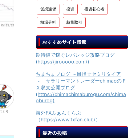
仮想通貨
投資
投資初心者
相場分析
裁量取引
おすすめサイト情報
期待値で稼ぐレバレッジ攻略ブログ
(https://jirooooo.com/)
ちまちまブログ ～目指せセミリタイア
～ サラリーマントレーダーchimaoのＦ
Ｘ収支公開ブログ
(https://chimachimaburogu.com/chima
oburog)
ボ２号
海外FXふぁんくらぶ
（https://www.fxfan.club/）
最近の投稿