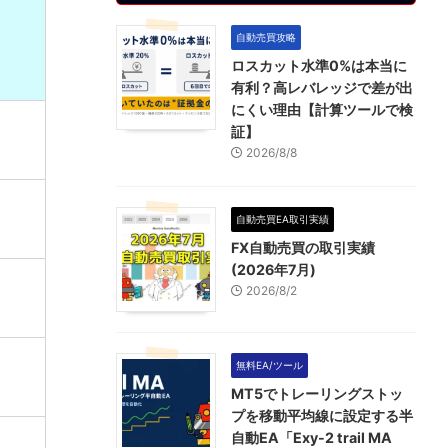
自動売買攻略
ロスカット水準0%は本当に
有利？高レバレッジで差が出
にくい理由【計算ツールで検
証】
2026/8/8
自動売買EA取引実績
FX自動売買の取引実績
(2026年7月)
2026/8/2
無料EA/ツール
MT5でトレーリングストッ
プを移動平均線に設定する半
自動EA「Exy-2 trail MA