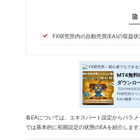
FX研究所内の自動売買(EA)の収益
FX研究所～初心者でもできる
MT4無料
ダウンロー
🕒️2019年8月2
FX研究所オリ
EAの概要ペー
も公開中してお
ください♪カス
め無料ツールで
各EAについては、エキスパート設定からパラ
買用のEAは全
です。それぞれ
では基本的に初期設定の状態のEAを紹介します
ク詳細ページを