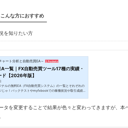
こんな方におすすめ
状況を知りたい方
チャート分析と自動売買EA～
2 Pockets
EA一覧｜FX自動売買ツール17種の実績・
ド【2026年版】
日
ジナルの無料EA（FX自動売買システム）の一覧とそれぞれの
ジじゃ！バックテストやmyfxbookでの稼働状況や取引成績
るぞ。ご自身の気に入ったEAを是非FXの運用で使ってみて
タムインジケーターや収支表などのFX便利ツールはFXおすす
紹介しています。無料EA一覧ここで紹介しているFX自動売
メータを変更することで結果が色々と変わってきますが、本
部無料だよ。現在、本Exy-2ブログで公開しているEAの一覧
気になるEAの詳細については、お好みのEAの画像をクリッ
。
ご確認ください。各無料E...