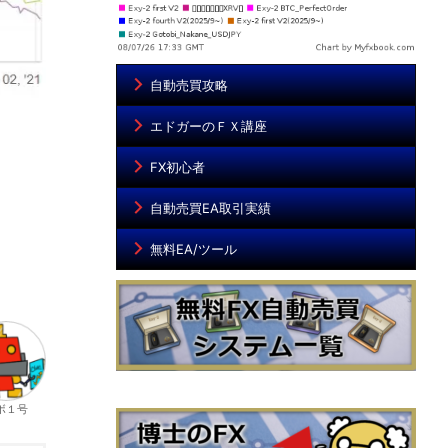
自動売買攻略
エドガーのＦＸ講座
FX初心者
自動売買EA取引実績
無料EA/ツール
ボ１号