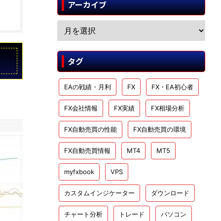
アーカイブ
タグ
EAの戦績・月利
FX
FX・EA初心者
FX会社情報
FX実績
FX相場分析
FX自動売買の性能
FX自動売買の環境
FX自動売買情報
MT4
MT5
myfxbook
VPS
カスタムインジケーター
ダウンロード
チャート分析
トレード
パソコン