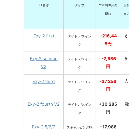
EA名称
タイプ
2021年8月の
月
損益
在
Exy-2 first
-216,44

デイトレ/スイン
8円
グ
Exy-2 second
-2,586

デイトレ/スイン
V2
円
グ
Exy-2 third
-37,256

デイトレ/スイン
円
グ
Exy-2 fourth V2
+30,285

デイトレ/スイン
円
グ
Exy-2 5/6/7
+17,988
スキャルピングEA