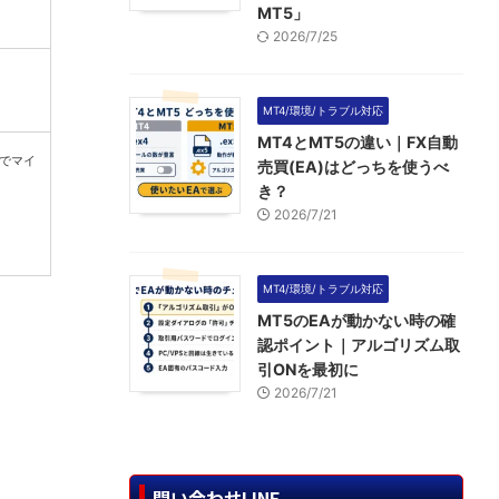
MT5」
2026/7/25
MT4/環境/トラブル対応
MT4とMT5の違い｜FX自動
敗でマイ
売買(EA)はどっちを使うべ
き？
2026/7/21
MT4/環境/トラブル対応
MT5のEAが動かない時の確
認ポイント｜アルゴリズム取
引ONを最初に
2026/7/21
問い合わせLINE