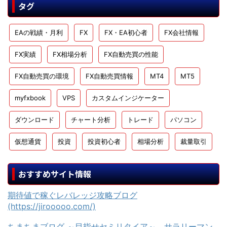
タグ
EAの戦績・月利
FX
FX・EA初心者
FX会社情報
FX実績
FX相場分析
FX自動売買の性能
FX自動売買の環境
FX自動売買情報
MT4
MT5
myfxbook
VPS
カスタムインジケーター
ダウンロード
チャート分析
トレード
パソコン
仮想通貨
投資
投資初心者
相場分析
裁量取引
おすすめサイト情報
期待値で稼ぐレバレッジ攻略ブログ
(https://jirooooo.com/)
ちまちまブログ ～目指せセミリタイア～ サラリーマン