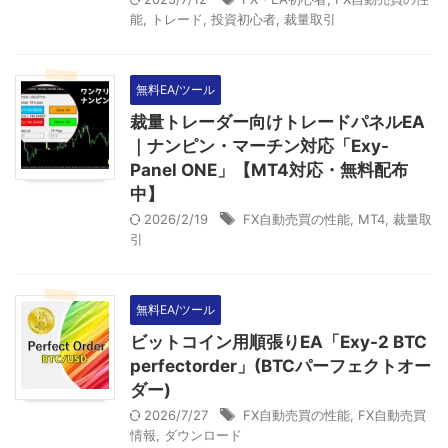
能
,
トレード
,
投資初心者
,
裁量取引
無料EA/ツール
裁量トレーダー向けトレードパネルEA
｜ナンピン・マーチン対応「Exy-
Panel ONE」【MT4対応・無料配布
中】
2026/2/19
FX自動売買の性能
,
MT4
,
裁量取
引
無料EA/ツール
ビットコイン用順張りEA「Exy-2 BTC
perfectorder」(BTCパーフェクトオー
ダー)
2026/7/27
FX自動売買の性能
,
FX自動売買
情報
,
ダウンロード