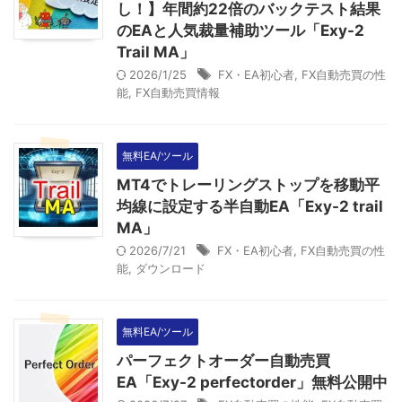
し！】年間約22倍のバックテスト結果
のEAと人気裁量補助ツール「Exy-2
Trail MA」
2026/1/25
FX・EA初心者
,
FX自動売買の性
能
,
FX自動売買情報
無料EA/ツール
MT4でトレーリングストップを移動平
均線に設定する半自動EA「Exy-2 trail
MA」
2026/7/21
FX・EA初心者
,
FX自動売買の性
能
,
ダウンロード
無料EA/ツール
パーフェクトオーダー自動売買
EA「Exy-2 perfectorder」無料公開中