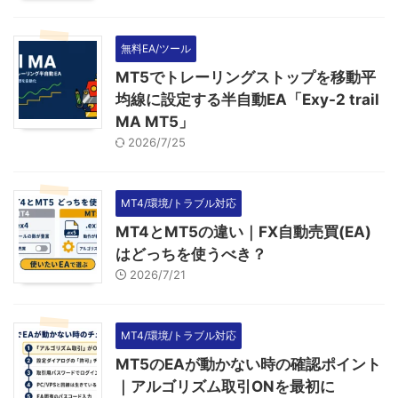
無料EA/ツール
MT5でトレーリングストップを移動平
均線に設定する半自動EA「Exy-2 trail
MA MT5」
2026/7/25
MT4/環境/トラブル対応
MT4とMT5の違い｜FX自動売買(EA)
はどっちを使うべき？
2026/7/21
MT4/環境/トラブル対応
MT5のEAが動かない時の確認ポイント
｜アルゴリズム取引ONを最初に