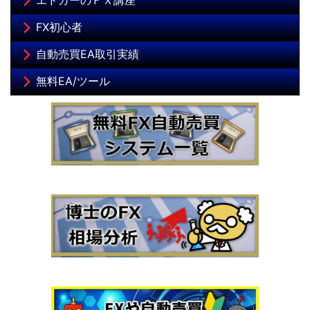
エドガーのＦＸ講座
FX初心者
自動売買EA取引実績
無料EA/ツール