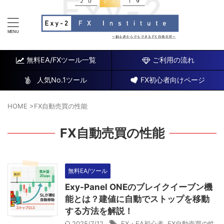
FX研究所～初心者でもできるチャート分析と自動売買EA
～
無料EA/FXツール一覧
ご利用の流れ
人気No.1ツール
FX初心者向けページ
HOME
>
FX自動売買の性能
FX自動売買の性能
無料EA/ツール
Exy-Panel ONEのブレイクイーブン機
能とは？建値に自動でストップを移動
する方法を解説！
2025/7/12
FX・EA初心者
,
FX自動売買の性