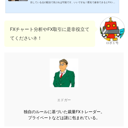
目している点の配信で良ければ可能です。いいですね！匿名で参加できるとFXトレ
ーダーの皆さんも参加しやすそうです。それでは、LINEオープンチャットを使っ
て、誰でも匿名で参加できるようにしますか。こんな方におすすめ FXチャート分析
など、リアルタイムに近い形で参考にしたい初心者の方 FX取引や自動売買、トレー
ダーが知っておきたい情報などをトレーダーの方同士で匿名で情報交換したい方 裁
量トレーダーがどんなところに注目してトレードして...
FXチャート分析やFX取引に是非役立て
てくださいネ！
ロボ１号
エドガー
独自のルールに基づいた裁量FXトレーダー。
プライベートなどは謎に包まれている。