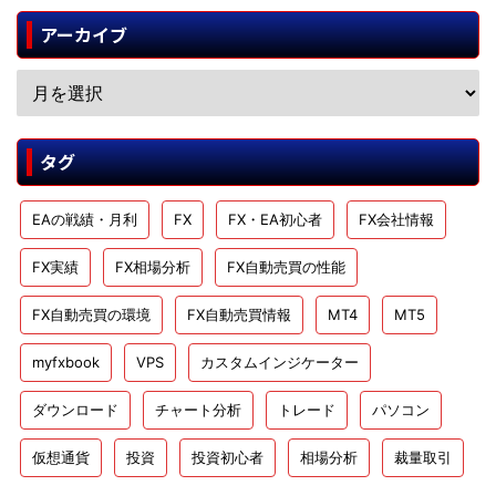
アーカイブ
タグ
EAの戦績・月利
FX
FX・EA初心者
FX会社情報
FX実績
FX相場分析
FX自動売買の性能
FX自動売買の環境
FX自動売買情報
MT4
MT5
myfxbook
VPS
カスタムインジケーター
ダウンロード
チャート分析
トレード
パソコン
仮想通貨
投資
投資初心者
相場分析
裁量取引