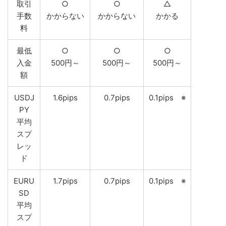
取引
○
○
△
手数
かからない
かからない
かかる
料
最低
○
○
○
入金
500円～
500円～
500円～
額
USDJ
1.6pips
0.7pips
0.1pips ※
PY
平均
スプ
レッ
ド
EURU
1.7pips
0.7pips
0.1pips ※
SD
平均
スプ