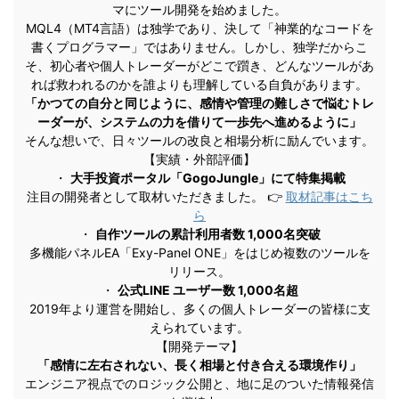
マにツール開発を始めました。
MQL4（MT4言語）は独学であり、決して「神業的なコードを
書くプログラマー」ではありません。しかし、独学だからこ
そ、初心者や個人トレーダーがどこで躓き、どんなツールがあ
れば救われるのかを誰よりも理解している自負があります。
「かつての自分と同じように、感情や管理の難しさで悩むトレ
ーダーが、システムの力を借りて一歩先へ進めるように」
そんな想いで、日々ツールの改良と相場分析に励んでいます。
【実績・外部評価】
・
大手投資ポータル「GogoJungle」にて特集掲載
注目の開発者として取材いただきました。 👉
取材記事はこち
ら
・
自作ツールの累計利用者数 1,000名突破
多機能パネルEA「Exy-Panel ONE」をはじめ複数のツールを
リリース。
・
公式LINE ユーザー数 1,000名超
2019年より運営を開始し、多くの個人トレーダーの皆様に支
えられています。
【開発テーマ】
「感情に左右されない、長く相場と付き合える環境作り」
エンジニア視点でのロジック公開と、地に足のついた情報発信