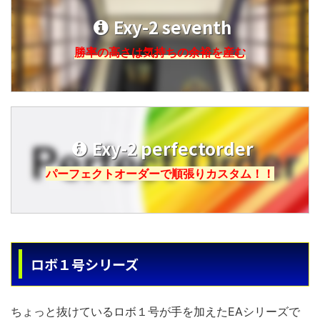
Exy-2 seventh
勝率の高さは気持ちの余裕を産む
Exy-2 perfectorder
パーフェクトオーダーで順張りカスタム！！
ロボ１号シリーズ
ちょっと抜けているロボ１号が手を加えたEAシリーズで