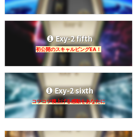
Exy-2 fifth
初公開のスキャルピングEA！
Exy-2 sixth
コツコツ積上げる感動をあなたに