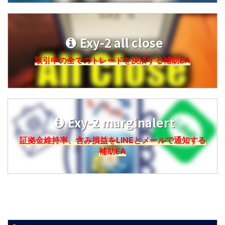
Exy-2 all close
取引中の全てのトレードを決済する補助EA
Exy-2 marginalert
証拠金維持率、含み損益をLINEとメールで通知する
補助EA