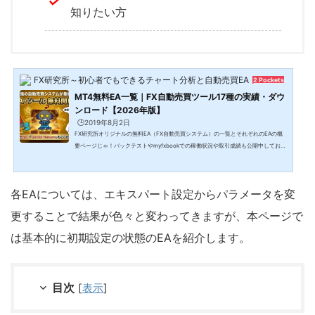
知りたい方
FX研究所～初心者でもできるチャート分析と自動売買EA～
2 Pockets
MT4無料EA一覧｜FX自動売買ツール17種の実績・ダウ
ンロード【2026年版】
🕒️2019年8月2日
FX研究所オリジナルの無料EA（FX自動売買システム）の一覧とそれぞれのEAの概
要ページじゃ！バックテストやmyfxbookでの稼働状況や取引成績も公開中しておる
ぞ。ご自身の気に入ったEAを是非FXの運用で使ってみてください♪カスタムインジ
ケーターや収支表などのFX便利ツールはFXおすすめ無料ツールで紹介しています。
無料EA一覧ここで紹介しているFX自動売買用のEAは全部無料だよ。現在、本Exy-2
各EAについては、エキスパート設定からパラメータを変
ブログで公開しているEAの一覧です。それぞれ気になるEAの詳細については、お好
みのEAの画像をクリック詳細ページをご確認ください。各無料E...
更することで結果が色々と変わってきますが、本ページで
は基本的に初期設定の状態のEAを紹介します。
目次
[
表示
]