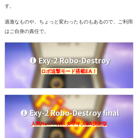
す。
過激なものや、ちょっと変わったものもあるので、ご利用
はご自身の責任で。
Exy-2 Robo-Destroy
ロボ追撃モード搭載EA！
Exy-2 Robo-Destroy final
人気No.1！カスタマイズEA決定版