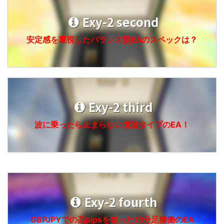
Exy-2 second
安定感を重視したバランス型EAのスペックは？
Exy-2 third
波に乗ったら止まらない荒波タイプのEA！
Exy-2 fourth
GBPJPYでの高pipsを狙った15分足稼働のEA