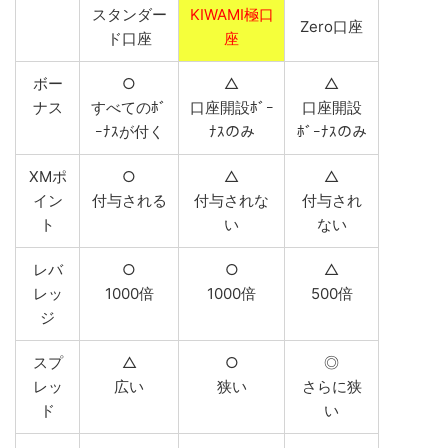
スタンダー
KIWAMI極口
Zero口座
ド口座
座
ボー
○
△
△
ナス
すべてのﾎﾞ
口座開設ﾎﾞｰ
口座開設
ｰﾅｽが付く
ﾅｽのみ
ﾎﾞｰﾅｽのみ
XMポ
○
△
△
イン
付与される
付与されな
付与され
ト
い
ない
レバ
○
○
△
レッ
1000倍
1000倍
500倍
ジ
スプ
△
○
◎
レッ
広い
狭い
さらに狭
ド
い