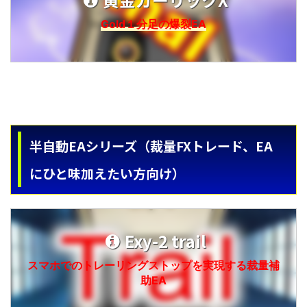
Gold１分足の爆裂EA
半自動EAシリーズ（裁量FXトレード、EA
にひと味加えたい方向け）
Exy-2 trail
スマホでのトレーリングストップを実現する裁量補
助EA