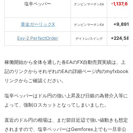
塩辛ペッパー
-1,137,6
ナンピンマーチンEA
黄金ガーリックX
+9,891
ナンピンマーチンEA
Exy-2 PerfectOrder
+224,58
デイトレ/スイング
稼働開始から全体を通した各EAのFX自動売買実績は、上
記のリンクからそれぞれのEAの詳細ページ内のmyfxbook
リンクからご確認ください。
塩辛ペッパーはドル円の強い上昇及び日銀の為替介入等に
よって、強制ロスカットとなってしまいました。
直近のドル円の相場は、まだ節目近辺で強い値動きも想定
されますので、塩辛ペッパーはGemforex上でも一旦非公