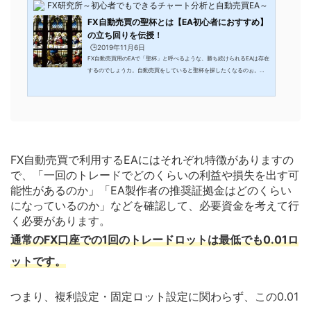
FX研究所～初心者でもできるチャート分析と自動売買EA～
FX自動売買の聖杯とは【EA初心者におすすめ】
の立ち回りを伝授！
🕒️2019年11月6日
FX自動売買用のEAで「聖杯」と呼べるような、勝ち続けられるEAは存在
するのでしょうカ。自動売買をしていると聖杯を探したくなるのぉ。今
日はEAを使っていく上で、初心者にとっておすすめの立ち回りを教えて
いこうかの。こんな方におすすめ FX自動売買を始めて、聖杯と呼べるよ
うな勝ち続けられるEAを探し求めている方 なかなか良いEAに巡り会え
ず、自動売買をしては損をしてしまっている方 これからFX自動売買を使
っていこうと考えているEA初心者の方先に結論からお伝えすると、私達
が入手できる中でこの先の未来、どのような為替...
FX自動売買で利用するEAにはそれぞれ特徴がありますの
で、「一回のトレードでどのくらいの利益や損失を出す可
能性があるのか」「EA製作者の推奨証拠金はどのくらい
になっているのか」などを確認して、必要資金を考えて行
く必要があります。
通常のFX口座での1回のトレードロットは最低でも0.01ロ
ットです。
つまり、複利設定・固定ロット設定に関わらず、この0.01