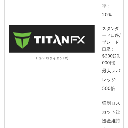
率：
20％
スタンダ
ード口座/
ブレード
口座：
$200(20,
TitanFX(タイタンFX)
000円)
最大レバ
レッジ：
500倍
強制ロス
カット証
拠金維持