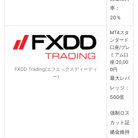
率：
20％
MT4スタ
ンダード
口座/プレ
ミアム口
座:20,00
FXDD Trading(エフエックスディーディ
0円
ー)
最大レバ
レッジ：
500倍
強制ロス
カット証
拠金維持