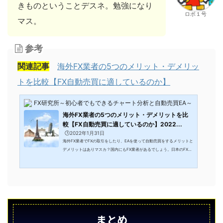
きものということデスネ。勉強になり
ロボ１号
マス。
参考
関連記事
海外FX業者の5つのメリット・デメリッ
トを比較【FX自動売買に適しているのか】
FX研究所～初心者でもできるチャート分析と自動売買EA～
海外FX業者の5つのメリット・デメリットを比
較【FX自動売買に適しているのか】2022...
🕒️2022年1月31日
海外FX業者でFXの取引をしたり、EAを使って自動売買をするメリットと
デメリットはありマスカ？国内にもFX業者があるでしょう。日本のFX業
者でも限られてはいるがMT4やEAは利用できる。では、海外FX業者の口
座での取引やEAを使った自動売買のメリットとデメリットを伝えよう。
こんな方におすすめ 海外のFX業者でFX取引をする時、どんなところに注
意すればいいのかわからない方 海外FX業者の口座で自動売買やEAを使う
メリット・デメリットを知りたい方 FX＝破産のイメージが強いし、出金
トラブルや、出金拒否などは大丈夫か心配な方 ...
まとめ