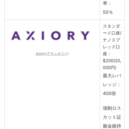
率：
50％
スタンダ
ード口座/
ナノスプ
レッド口
座：
Axiory(アキシオリー)
$200(20,
000円)
最大レバ
レッジ：
400倍
強制ロス
カット証
拠金維持