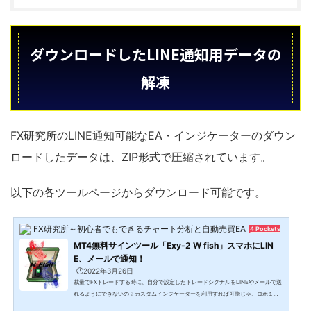
ダウンロードしたLINE通知用データの
解凍
FX研究所のLINE通知可能なEA・インジケーターのダウン
ロードしたデータは、ZIP形式で圧縮されています。
以下の各ツールページからダウンロード可能です。
FX研究所～初心者でもできるチャート分析と自動売買EA～
4 Pockets
MT4無料サインツール「Exy-2 W fish」スマホにLIN
E、メールで通知！
🕒️2022年3月26日
裁量でFXトレードする時に、自分で設定したトレードシグナルをLINEやメールで送
れるようにできないの？カスタムインジケーターを利用すれば可能じゃ。ロボ１
号、新しく開発したMT4無料サインツール「Exy-2 W fish」を紹介してくれ。MT4