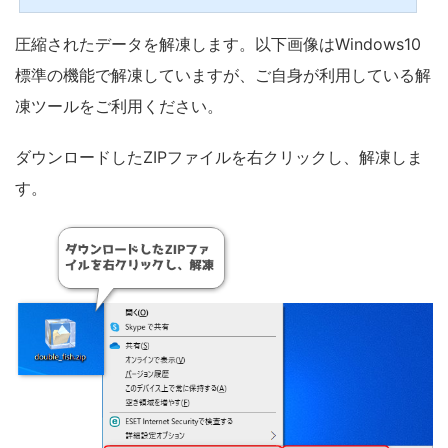
上に矢印が表示されるサインツールにLINE通知機能・メール通知機能を搭載したの
で、早速紹介してイキマス。バイナリーオプションでも使えるかもしれないデス
圧縮されたデータを解凍します。以下画像はWindows10
ネ。こんな方におすすめ 複数のインジケータが条件を満たす時、MT4上に矢印で裁
量トレードのチャンスを表示したい方 無料のMT4サインツール...
標準の機能で解凍していますが、ご自身が利用している解
凍ツールをご利用ください。
ダウンロードしたZIPファイルを右クリックし、解凍しま
す。