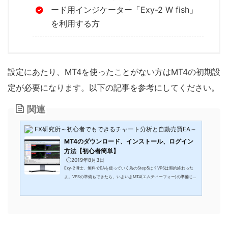
ード用インジケーター「Exy-2 W fish」
を利用する方
設定にあたり、MT4を使ったことがない方はMT4の初期設
定が必要になります。以下の記事を参考にしてください。
関連
FX研究所～初心者でもできるチャート分析と自動売買EA～
MT4のダウンロード、インストール、ログイン
方法【初心者簡単】
🕒️2019年8月3日
Exy-2博士、無料でEAを使っていく為のStep5は？VPSは契約終わった
よ。VPSの準備もできたら、いよいよMT4(エムティーフォー)の準備じ
ゃ。Metatrader4ともいうな。パソコンに慣れていれば5分で終わる作業
じゃ！EA(FX自動売買システム)を動作させる上で、必要になるのがMT4
(メタトレーダー４)です。FXや、FXで自動売買をする上でこのMT4を使
えると世界が大きく広がります。こんな方におすすめ FXトレードを本格
的に学んで行きたい方 これからMT4でEAを利用しようとしている方 MT4