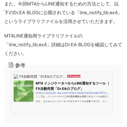
をどうやってダウンロードすればいいかわからない方まず...
また、今回MT4からLINE通知するための方法として、以
下のDr.EA BLOGに公開されている「line_notify_lib.ex4」
というライブラリファイルを活用させていただきます。
MT4LINE通知用ライブラリファイルの
「line_notify_lib.ex4」詳細はDr.EA BLOGを確認してみて
ください。
参考
FX自動売買「Dr.EAのブログ」
5 Pockets
MT4 インジケーターからLINE通知するツール ｜
FX自動売買「Dr.EAのブログ」
https://www.dr-ea.com/meta-blog/metatrader4/free-tool-mt4/mt4-indicator-to-line.html
ここでは、インジケーターにLINE通知機能を搭載できるツールを紹介し
ます。 カスタムインジケーターのカスタマイズが必要ですので、インジ
ケーターに直接LINE通知機能を搭載したいMQL4プログラミング中級者
向けのツールです …