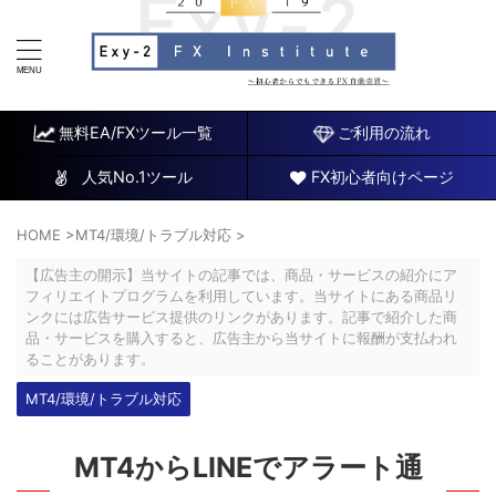
FX研究所～初心者でもできるチャート分析と自動売買EA
～
無料EA/FXツール一覧
ご利用の流れ
人気No.1ツール
FX初心者向けページ
HOME
>
MT4/環境/トラブル対応
>
【広告主の開示】当サイトの記事では、商品・サービスの紹介にア
フィリエイトプログラムを利用しています。当サイトにある商品リ
ンクには広告サービス提供のリンクがあります。記事で紹介した商
品・サービスを購入すると、広告主から当サイトに報酬が支払われ
ることがあります。
MT4/環境/トラブル対応
MT4からLINEでアラート通