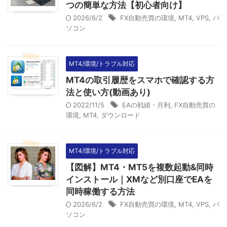
つの簡単な方法【初心者向け】
2026/6/2
FX自動売買の環境
,
MT4
,
VPS
,
パ
ソコン
MT4/環境/トラブル対応
MT4の取引履歴をスマホで確認する方
法と使い方(動画あり)
2022/11/5
EAの戦績・月利
,
FX自動売買の
環境
,
MT4
,
ダウンロード
MT4/環境/トラブル対応
【図解】MT4・MT5を複数起動&同時
インストール｜XMなど別口座でEAを
同時稼働する方法
2026/6/2
FX自動売買の環境
,
MT4
,
VPS
,
パ
ソコン