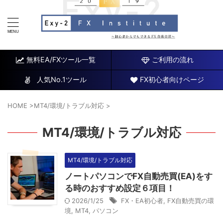
FX研究所～初心者でもできるチャート分析と自動売買EA
～
無料EA/FXツール一覧
ご利用の流れ
人気No.1ツール
FX初心者向けページ
HOME
>
MT4/環境/トラブル対応
>
MT4/環境/トラブル対応
MT4/環境/トラブル対応
ノートパソコンでFX自動売買(EA)をす
る時のおすすめ設定６項目！
2026/1/25
FX・EA初心者
,
FX自動売買の環
境
,
MT4
,
パソコン