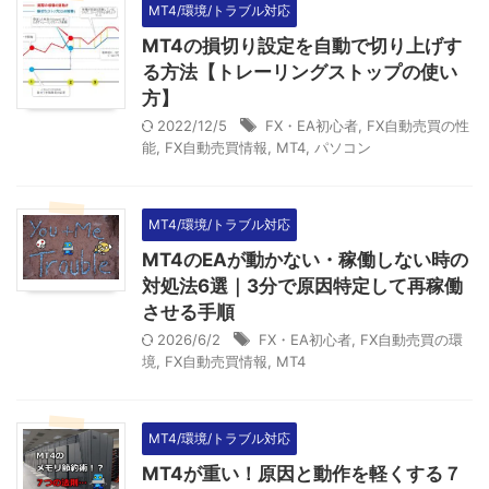
MT4/環境/トラブル対応
MT4の損切り設定を自動で切り上げす
る方法【トレーリングストップの使い
方】
2022/12/5
FX・EA初心者
,
FX自動売買の性
能
,
FX自動売買情報
,
MT4
,
パソコン
MT4/環境/トラブル対応
MT4のEAが動かない・稼働しない時の
対処法6選｜3分で原因特定して再稼働
させる手順
2026/6/2
FX・EA初心者
,
FX自動売買の環
境
,
FX自動売買情報
,
MT4
MT4/環境/トラブル対応
MT4が重い！原因と動作を軽くする７