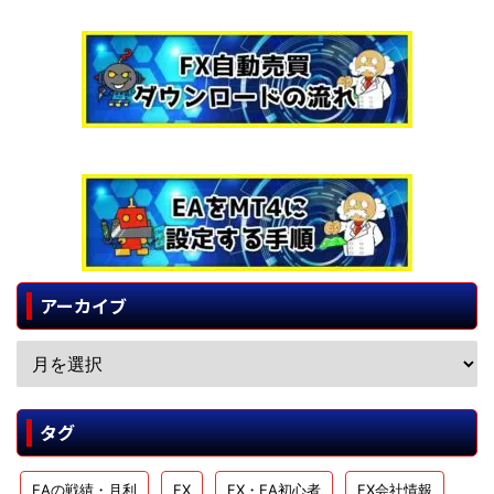
アーカイブ
タグ
EAの戦績・月利
FX
FX・EA初心者
FX会社情報