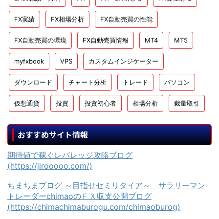
FX実績
FX相場分析
FX自動売買の性能
FX自動売買の環境
FX自動売買情報
MT4
MT5
myfxbook
VPS
カスタムインジケーター
ダウンロード
チャート分析
トレード
パソコン
仮想通貨
投資
投資初心者
相場分析
裁量取引
おすすめサイト情報
期待値で稼ぐレバレッジ攻略ブログ
(https://jirooooo.com/)
ちまちまブログ ～目指せセミリタイア～ サラリーマン
トレーダーchimaoのＦＸ収支公開ブログ
(https://chimachimaburogu.com/chimaoburog)