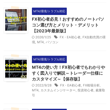
MT4/環境/トラブル対応
FX初心者必見！おすすめのノートパソ
コン選び方とメリット・デメリット
【2023年最新版】
2026/1/25
FX・EA初心者
,
FX自動売買の環
境
,
MT4
,
パソコン
MT4/環境/トラブル対応
MT4の使い方！FX初心者でもわかりや
すく図入りで解説～トレーダー仕様に
カスタマイズ～【保存版】
2022/9/28
FX・EA初心者
,
FX相場分析
,
MT4
,
カスタムインジケーター
,
投資初心者
,
裁量取
引