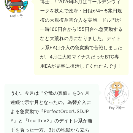
博士…！2026年5月はゴールデンウィ
ークを挟んで政府・日銀が4〜5兆円規
ロボ１号
模の大規模為替介入を実施、ドル円が
一時160円台から155円台へ急変動する
など大荒れの月になりました。デイト
レ系EAは介入の急変動で苦戦しました
が、4月に大幅マイナスだったBTC専
用EAが見事に復活してくれたんです！
うむ。今月は『分散の真価』を3ヶ月
連続で示す月となったの。為替介入に
Exy-2博士
よる急変動で『PerfectOrderUSDJP
Y』と『fourth V2』のデイトレ系が痛
手を負った一方、3月の地獄から立ち