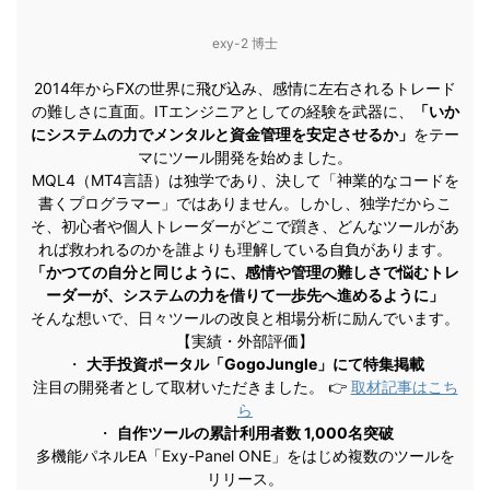
exy-2 博士
2014年からFXの世界に飛び込み、感情に左右されるトレード
の難しさに直面。ITエンジニアとしての経験を武器に、
「いか
にシステムの力でメンタルと資金管理を安定させるか」
をテー
マにツール開発を始めました。
MQL4（MT4言語）は独学であり、決して「神業的なコードを
書くプログラマー」ではありません。しかし、独学だからこ
そ、初心者や個人トレーダーがどこで躓き、どんなツールがあ
れば救われるのかを誰よりも理解している自負があります。
「かつての自分と同じように、感情や管理の難しさで悩むトレ
ーダーが、システムの力を借りて一歩先へ進めるように」
そんな想いで、日々ツールの改良と相場分析に励んでいます。
【実績・外部評価】
・
大手投資ポータル「GogoJungle」にて特集掲載
注目の開発者として取材いただきました。 👉
取材記事はこち
ら
・
自作ツールの累計利用者数 1,000名突破
多機能パネルEA「Exy-Panel ONE」をはじめ複数のツールを
リリース。