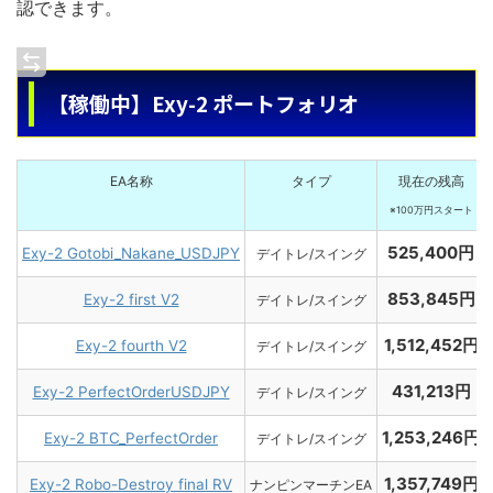
認できます。
【稼働中】Exy-2 ポートフォリオ
EA名称
タイプ
現在の残高
※100万円スタート
525,400円
Exy-2 Gotobi_Nakane_USDJPY
デイトレ/スイング
853,845円
Exy-2 first V2
デイトレ/スイング
1,512,452円
Exy-2 fourth V2
デイトレ/スイング
431,213円
Exy-2 PerfectOrderUSDJPY
デイトレ/スイング
1,253,246円
Exy-2 BTC_PerfectOrder
デイトレ/スイング
1,357,749円
Exy-2 Robo-Destroy final RV
ナンピンマーチンEA