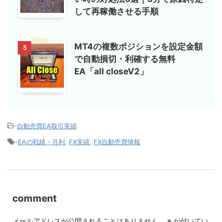
して再稼働させる手順
MT4の複数ポジションを設定金額
5
で自動損切・利確する無料
EA「all closeV2」
-
自動売買EA取引実績
-
EAの戦績・月利
,
FX実績
,
FX自動売買情報
comment
メールアドレスが公開されることはありません。
※
が付いてい