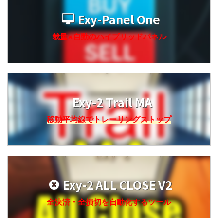
Exy-Panel One
裁量×自動のハイブリッドパネル
Exy-2 Trail MA
移動平均線でトレーリングストップ
Exy-2 ALL CLOSE V2
全決済・全損切を自動化するツール