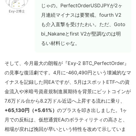
じゃの。PerfectOrderUSDJPYが2ヶ
Exy-2博士
月連続マイナスは要警戒、fourth V2
も介入直撃を受けたわい。ただ、Goto
bi_Nakaneとfirst V2が堅調なのは明
るい材料じゃな。
そして、今月最大の朗報が『Exy-2 BTC_PerfectOrder』
の見事な復活劇です。4月に-460,490円という壊滅的なマ
イナスを記録した同EAですが、5月はスポットETFへの資
金流入や米暗号資産規制進展期待を背景にビットコインが
7.6万ドル台から8.2万ドル近辺へ上昇する流れに乗り、
+65,130円（+5.61%）
のプラスを叩き出しました。1ヶ
月での反転は、仮想通貨EAのボラティリティの高さと、
相場が戻れば挽回が早いという特性を改めて示していま