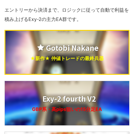
エントリーから決済まで、ロジックに従って自動で利益を
積み上げるExy-2の主力EA群です。
Gotobi Nakane
★新作★ 仲値トレードの最終兵器
Exy-2 fourth V2
GBP系・高pips狙いの15分足EA