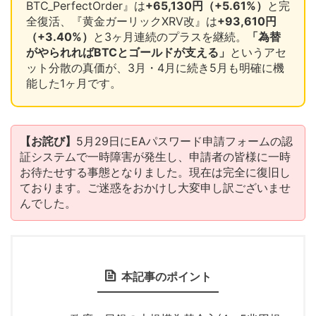
BTC_PerfectOrder』は
+65,130円（+5.61%）
と完
全復活、『黄金ガーリックXRV改』は
+93,610円
（+3.40%）
と3ヶ月連続のプラスを継続。
「為替
がやられればBTCとゴールドが支える」
というアセ
ット分散の真価が、3月・4月に続き5月も明確に機
能した1ヶ月です。
【お詫び】
5月29日にEAパスワード申請フォームの認
証システムで一時障害が発生し、申請者の皆様に一時
お待たせする事態となりました。現在は完全に復旧し
ております。ご迷惑をおかけし大変申し訳ございませ
んでした。
本記事のポイント