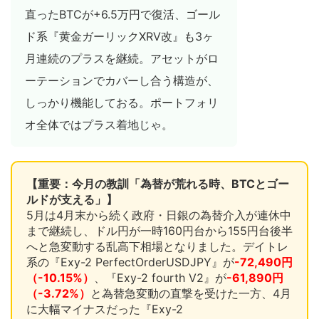
直ったBTCが+6.5万円で復活、ゴール
ド系『黄金ガーリックXRV改』も3ヶ
月連続のプラスを継続。アセットがロ
ーテーションでカバーし合う構造が、
しっかり機能しておる。ポートフォリ
オ全体ではプラス着地じゃ。
【重要：今月の教訓「為替が荒れる時、BTCとゴー
ルドが支える」】
5月は4月末から続く政府・日銀の為替介入が連休中
まで継続し、ドル円が一時160円台から155円台後半
へと急変動する乱高下相場となりました。デイトレ
系の『Exy-2 PerfectOrderUSDJPY』が
-72,490円
（-10.15%）
、『Exy-2 fourth V2』が
-61,890円
（-3.72%）
と為替急変動の直撃を受けた一方、4月
に大幅マイナスだった『Exy-2