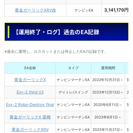
3,141,179円
黄金ガーリックXRV改
ナンピンEA
【運用終了・ログ】過去のEA記録
※過去に運用し、ロスカットまたは停止したEAの記録です。
EA名称
タイプ
運用期間
黄金ガーリックX
ナンピンマーチンEA
2022年10月31日～
第3
Exy-2 third V2
デイトレ/スイング
2023年12月13日～
20
Exy-2 Robo-Destroy final
ナンピンマーチンEA
2020年6月11日～
第1
黄金ガーリックX 亜種
ナンピンマーチンEA
2023年8月1日～
黄金ガーリックXRV
ナンピンマーチンEA
2023年11月27日～
第1