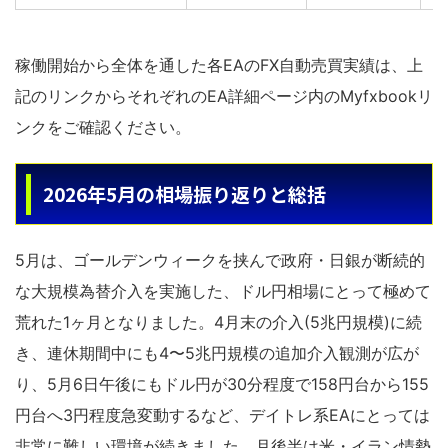
稼働開始から全体を通した各EAのFX自動売買実績は、上
記のリンクからそれぞれのEA詳細ページ内のMyfxbookリ
ンクをご確認ください。
2026年5月の相場振り返りと総括
5月は、ゴールデンウィークを挟んで政府・日銀が断続的
な大規模為替介入を実施した、ドル円相場にとって極めて
荒れた1ヶ月となりました。4月末の介入(5兆円規模)に続
き、連休期間中にも4〜5兆円規模の追加介入観測が広が
り、5月6日午後にもドル円が30分程度で158円台から155
円台へ3円程度急変動するなど、デイトレ系EAにとっては
非常に難しい環境が続きました。月後半は米・イラン情勢