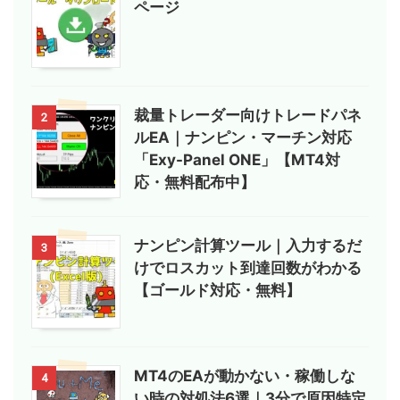
ページ
裁量トレーダー向けトレードパネ
2
ルEA｜ナンピン・マーチン対応
「Exy-Panel ONE」【MT4対
応・無料配布中】
ナンピン計算ツール｜入力するだ
3
けでロスカット到達回数がわかる
【ゴールド対応・無料】
MT4のEAが動かない・稼働しな
4
い時の対処法6選｜3分で原因特定