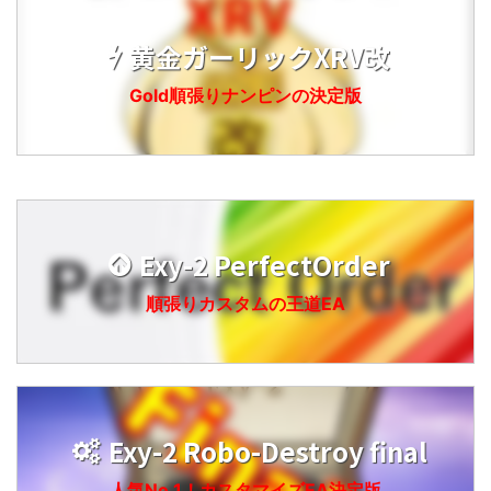
黄金ガーリックXRV改
Gold順張りナンピンの決定版
Exy-2 PerfectOrder
順張りカスタムの王道EA
Exy-2 Robo-Destroy final
人気No.1！カスタマイズEA決定版