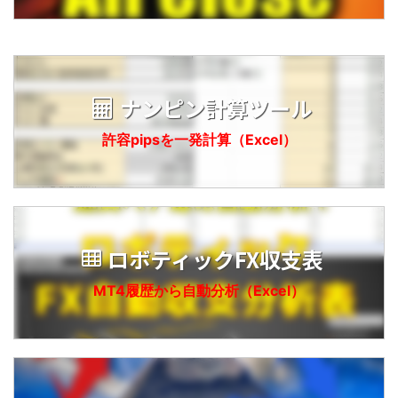
ナンピン計算ツール
許容pipsを一発計算（Excel）
ロボティックFX収支表
MT4履歴から自動分析（Excel）